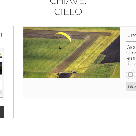
CHIAVE:
CIELO
Ù
IL 
Gioc
sens
amm
ti t
blo