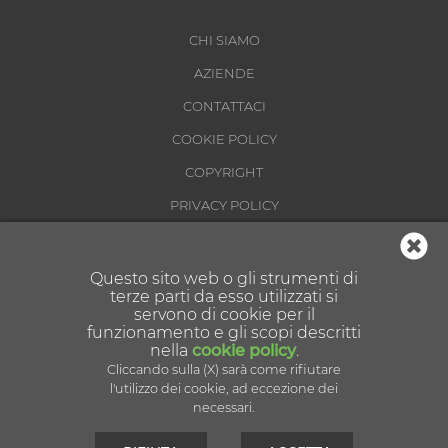
CHI SIAMO
AZIENDE
CONTATTACI
COOKIE POLICY
COPYRIGHT
PRIVACY POLICY
CONDIZIONI DI UTILIZZO
Questo sito web o gli strumenti di
terze parti da esso utilizzati si
servono di cookie per il
funzionamento e gli scopi descritti
nella
cookie policy
.
Cliccando sulla (X) sarà come rifiutare
Partner tecnologico:
l'utilizzo dei cookie, ad eccezione dei
necessari.