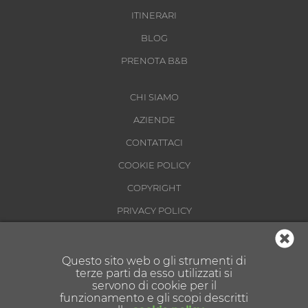
ITINERARI
BLOG
PRENOTA B&B
CHI SIAMO
AZIENDE
CONTATTACI
COOKIE POLICY
COPYRIGHT
PRIVACY POLICY
CONDIZIONI DI UTILIZZO
Questo sito web o gli strumenti di
terze parti da esso utilizzati si
servono di cookie per il
funzionamento e gli scopi descritti