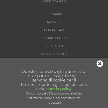
PRENOTA B&B
CHI SIAMO
AZIENDE
CONTATTACI
COOKIE POLICY
COPYRIGHT
PRIVACY POLICY
CONDIZIONI DI UTILIZZO
Questo sito web o gli strumenti di
terze parti da esso utilizzati si
servono di cookie per il
funzionamento e gli scopi descritti
nella
cookie policy
.
Cliccando sulla (X) sarà come rifiutare
Partner tecnologico:
l'utilizzo dei cookie, ad eccezione dei
necessari.