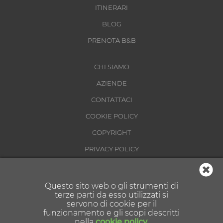
ITINERARI
BLOG
PRENOTA B&B
CHI SIAMO
AZIENDE
CONTATTACI
COOKIE POLICY
COPYRIGHT
PRIVACY POLICY
CONDIZIONI DI UTILIZZO
Questo sito web o gli strumenti di
terze parti da esso utilizzati si
servono di cookie per il
funzionamento e gli scopi descritti
nella
cookie policy
.