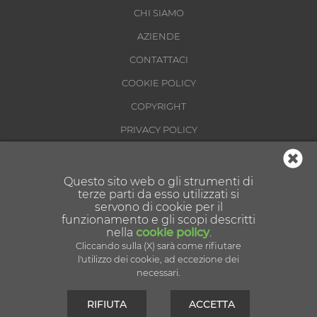
CHI SIAMO
AZIENDE
CONTATTACI
COOKIE POLICY
COPYRIGHT
PRIVACY POLICY
CONDIZIONI DI UTILIZZO
Questo sito web o gli strumenti di
terze parti da esso utilizzati si
servono di cookie per il
funzionamento e gli scopi descritti
nella
cookie policy
.
Cliccando sulla (X) sarà come rifiutare
Partner tecnologico:
l'utilizzo dei cookie, ad eccezione dei
necessari.
RIFIUTA
ACCETTA
© All Rights Reserved - 2026