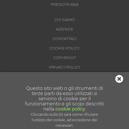
PRENOTA B&B
CHI SIAMO
AZIENDE
CONTATTACI
COOKIE POLICY
COPYRIGHT
PRIVACY POLICY
CONDIZIONI DI UTILIZZO
Questo sito web o gli strumenti di
terze parti da esso utilizzati si
servono di cookie per il
funzionamento e gli scopi descritti
nella
cookie policy
.
Cliccando sulla (X) sarà come rifiutare
Partner tecnologico:
l'utilizzo dei cookie, ad eccezione dei
necessari.