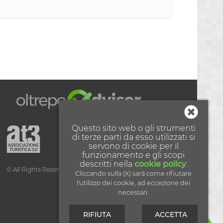
Questo sito web o gli strumenti
Partner tecnologico:
di terze parti da esso utilizzati si
servono di cookie per il
funzionamento e gli scopi
descritti nella
cookie policy
.
© All Rights Reserved - 2026
Cliccando sulla (X) sarà come rifiutare
l'utilizzo dei cookie, ad eccezione dei
necessari.
RIFIUTA
ACCETTA