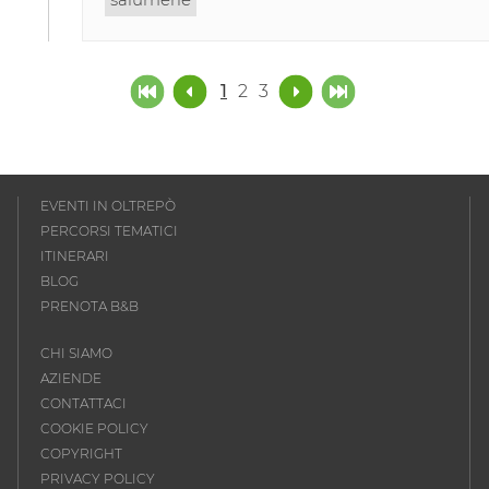
1
2
3
EVENTI IN OLTREPÒ
PERCORSI TEMATICI
ITINERARI
BLOG
PRENOTA B&B
CHI SIAMO
AZIENDE
CONTATTACI
COOKIE POLICY
COPYRIGHT
PRIVACY POLICY