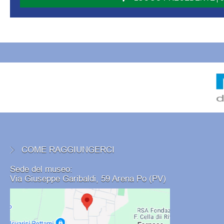
COME RAGGIUNGERCI
Sede del museo:
Via Giuseppe Garibaldi, 59 Arena Po (PV)