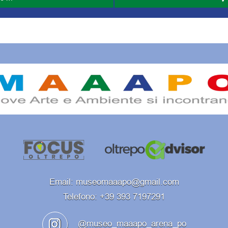
Email: museomaaapo@gmail.com
Telefono: +39 393 7197291
@museo_maaapo_arena_po